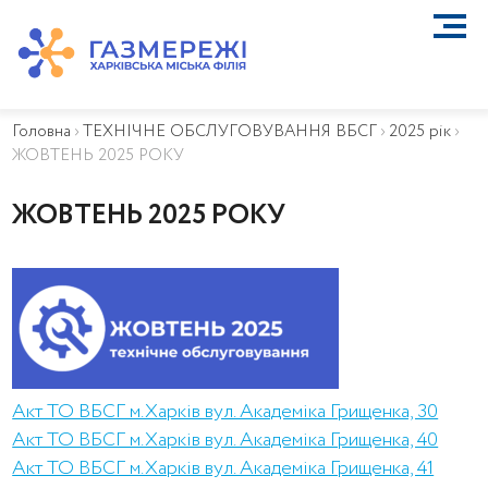
ПРО КОМПАНІЮ
ТЕХНІЧНЕ ОБСЛУГОВУВАННЯ ВБСГ
Головна
›
ТЕХНІЧНЕ ОБСЛУГОВУВАННЯ ВБСГ
›
2025 рік
›
ВАЖЛИВА ІНФОРМАЦІЯ
ЖОВТЕНЬ 2025 РОКУ
КОНТАКТИ
КАР’ЄРА
ЖОВТЕНЬ 2025 РОКУ
ПРИЄДНАННЯ
Біометан
КГУ
ОСОБИСТИЙ КАБІНЕТ
Акт ТО ВБСГ м.Харків вул. Академіка Грищенка, 30
Акт ТО ВБСГ м.Харків вул. Академіка Грищенка, 40
Акт ТО ВБСГ м.Харків вул. Академіка Грищенка, 41